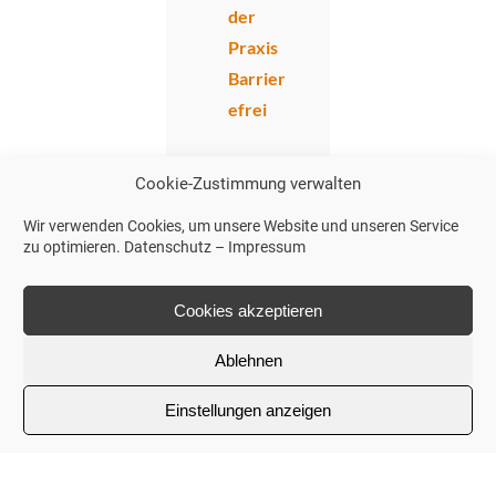
der
Praxis
Barrier
efrei
Cookie-Zustimmung verwalten
Wir verwenden Cookies, um unsere Website und unseren Service
zu optimieren.
Datenschutz
–
Impressum
Kontak
Cookies akzeptieren
t
Ablehnen
Telefon
:
+49
Einstellungen anzeigen
(0) 23
23 –