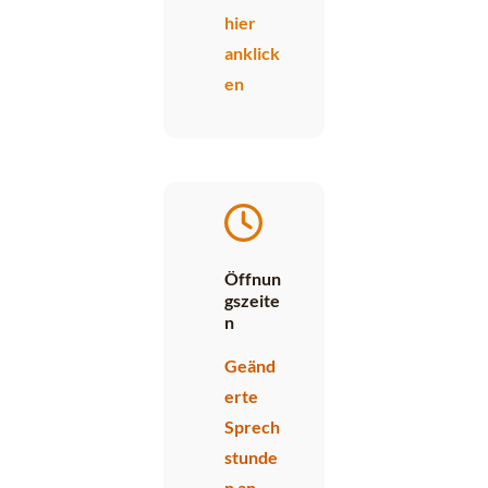
hier
anklick
en
Öffnun
gszeite
n
Geänd
erte
Sprech
stunde
n an