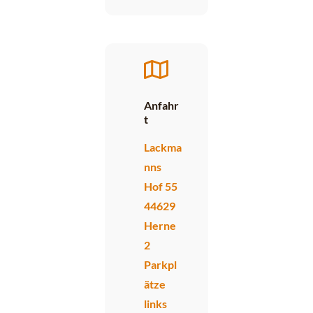
Anfahr
t
Lackma
nns
Hof 55
44629
Herne
2
Parkpl
ätze
links